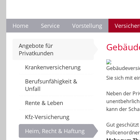
Home
Service
Vorstellung
Versiche
Gebäude
Angebote für
Privatkunden
Krankenversicherung
Sie sich mit 
Berufsunfähigkeit &
Unfall
Neben der Pri
unentbehrlic
Rente & Leben
kann der Schad
Kfz-Versicherung
Gut geschützt
Heim, Recht & Haftung
Policenordner