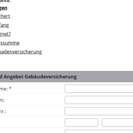
ema:
gen
chert
fang
gnet?
ngssumme
hadenversicherung
nd Angebot Gebäudeversicherung
me: *
m:
r.: