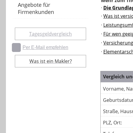
Mehr zum Th
Angebote für
·
Die Grundla
Firmenkunden
·
Was ist versi
·
Leistungsum
Tagesgeldvergleich
·
Für wen geei
·
Versicheru
Per E-Mail empfehlen
·
Elementarsc
Was ist ein Makler?
Vergleich u
Vorname, Na
Geburtsdatu
Straße, Hausn
PLZ, Ort: