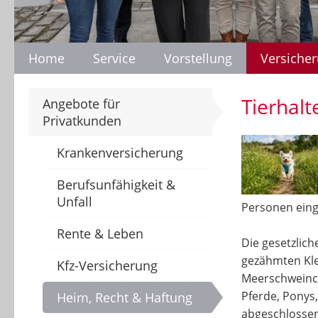
Home
Service
Vorstellung
Versiche
Tierhalt
Angebote für
Privatkunden
Krankenversicherung
Berufsunfähigkeit &
Unfall
Personen eing
Rente & Leben
Die gesetzlic
gezähmten Kle
Kfz-Versicherung
Meerschweinche
Pferde, Ponys,
Heim, Recht & Haftung
abgeschlosse