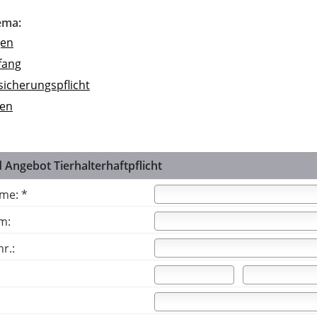
ema:
gen
fang
sicherungspflicht
gen
 Angebot Tierhalterhaftpflicht
me: *
m:
r.: