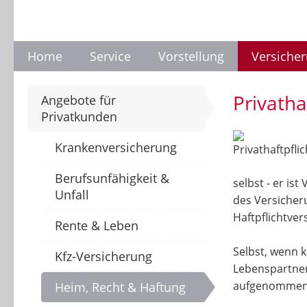
Home
Service
Vorstellung
Versiche
Privatha
Angebote für
Privatkunden
Krankenversicherung
Berufsunfähigkeit &
selbst - er is
Unfall
des Versicher
Haftpflichtver
Rente & Leben
Selbst, wenn 
Kfz-Versicherung
Lebenspartner
aufgenommen
Heim, Recht & Haftung