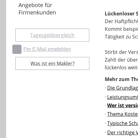
Angebote für
Firmenkunden
Lückenloser 
Der Haftpflich
Kommt beispie
Tagesgeldvergleich
Tätigkeit zu S
Per E-Mail empfehlen
Stirbt der Ver
Zahlt der übe
Was ist ein Makler?
lückenlos weit
Mehr zum Th
·
Die Grundla
·
Leistungsum
·
Wer ist vers
·
Thema Koste
·
Typische Sch
·
Der richtige 