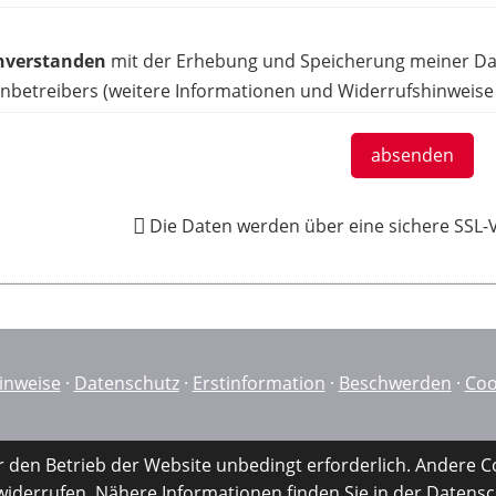
inverstanden
mit der Erhebung und Speicherung meiner Da
nbetreibers (weitere Informationen und Widerrufshinweise
absenden
Die Daten werden über eine sichere SSL
inweise
·
Datenschutz
·
Erstinformation
·
Beschwerden
·
Coo
r den Betrieb der Website unbedingt erforderlich. Andere C
 widerrufen. Nähere Informationen finden Sie in der
Datensc