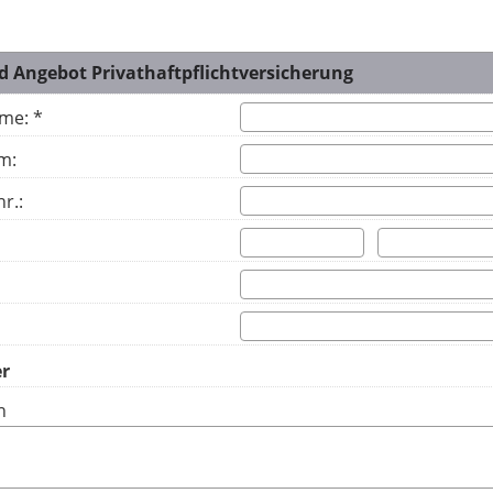
d Angebot Privathaftpflichtversicherung
me: *
m:
r.:
n